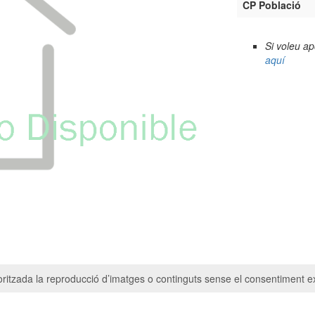
CP Població
Si voleu a
aquí
ritzada la reproducció d’imatges o continguts sense el consentiment ex