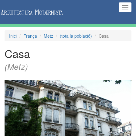
(Inte
naveg
Inici
França
Metz
(tota la població)
Casa
Casa
(Metz)