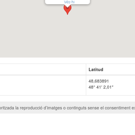
Vés-hi
Latitud
48,683891
48° 41′ 2,01″
ritzada la reproducció d’imatges o continguts sense el consentiment ex