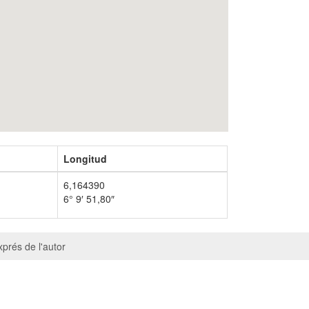
Longitud
6,164390
6° 9′ 51,80″
prés de l'autor