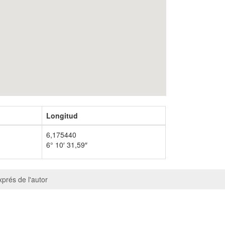
Longitud
6,175440
6° 10′ 31,59″
prés de l'autor