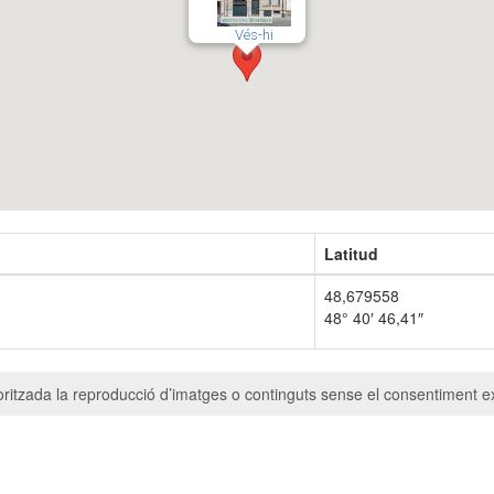
Vés-hi
Latitud
48,679558
48° 40′ 46,41″
ritzada la reproducció d’imatges o continguts sense el consentiment ex