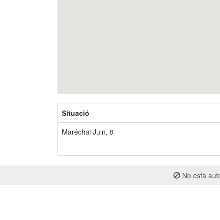
Situació
Maréchal Juin, 8
No està auto