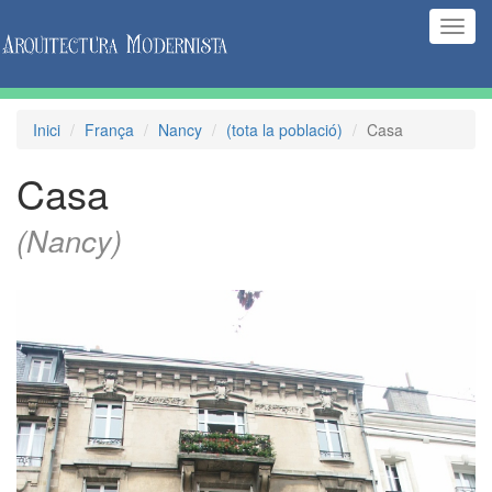
(Inte
naveg
Inici
França
Nancy
(tota la població)
Casa
Casa
(Nancy)