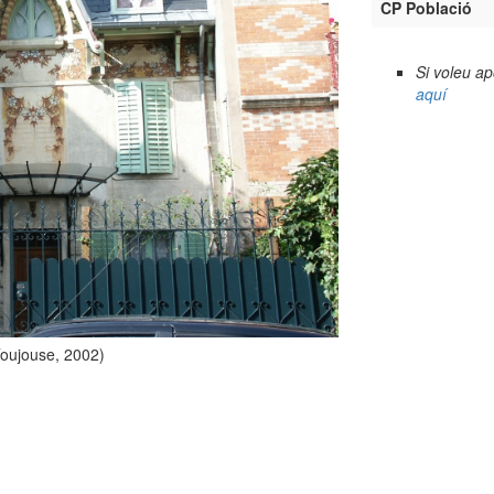
CP Població
Si voleu a
aquí
Toujouse, 2002)