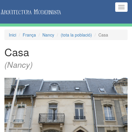
(Inte
naveg
Inici
França
Nancy
(tota la població)
Casa
Casa
(Nancy)