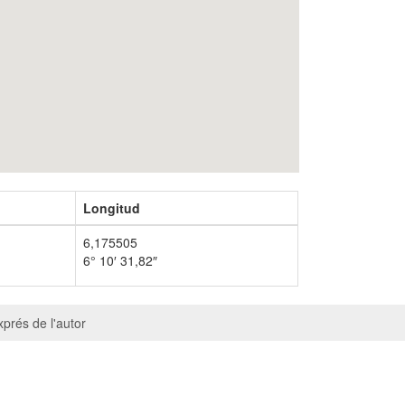
Longitud
6,175505
6° 10′ 31,82″
prés de l'autor