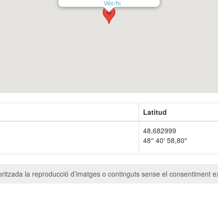
Vés-hi
Latitud
48,682999
48° 40′ 58,80″
ritzada la reproducció d’imatges o continguts sense el consentiment ex