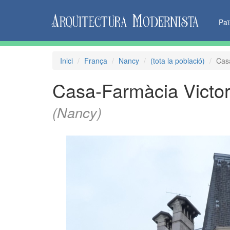
Pa
Inici
França
Nancy
(tota la població)
Cas
Casa-Farmàcia Victo
(Nancy)