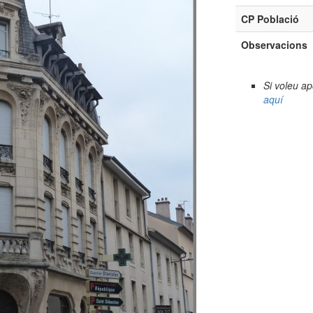
CP Població
Observacions
Si voleu a
aquí