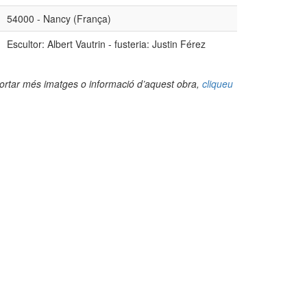
54000 - Nancy (França)
Escultor: Albert Vautrin - fusteria: Justin Férez
portar més imatges o informació d’aquest obra,
cliqueu
(Foto: Valentí Pons Toujouse, 2015)