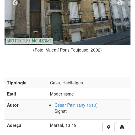
 Valentí Pons Toujouse, 2002)
(Foto: Vale
Tipologia
Casa, Habitatges
Estil
Modernisme
Autor
César Pain (any 1910)
Signat
Adreça
Marsal, 13-19