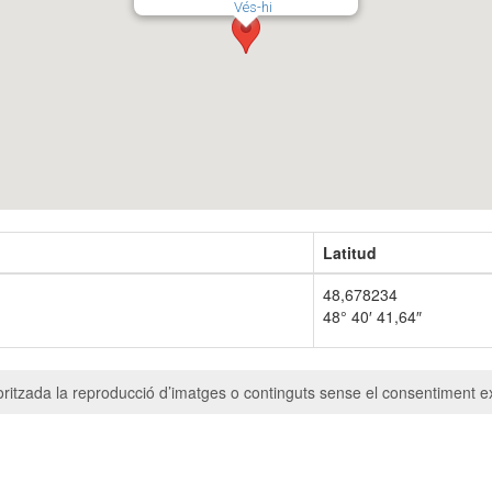
Vés-hi
Latitud
48,678234
48° 40′ 41,64″
ritzada la reproducció d’imatges o continguts sense el consentiment ex