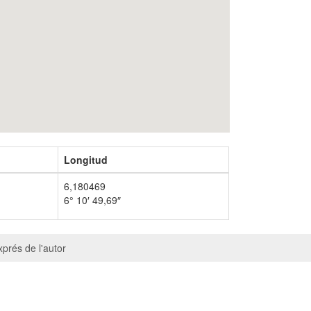
Longitud
6,180469
6° 10′ 49,69″
prés de l'autor