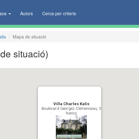
ïsos
Autors
Cerca per criteris
alis
Mapa de situació
de situació)
Villa Charles Kalis
Boulevard Georges Clémenceau, 5
Nancy