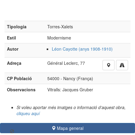
(Foto: https://isartnouveau.blogspot.com, 2012)
Tipologia
Torres-Xalets
Estil
Modernisme
Autor
Léon Cayotte (anys 1908-1910)
Adreça
Général Leclerc, 77
CP Població
54000 - Nancy (França)
Observacions
Vitralls: Jacques Gruber
Si voleu aportar més imatges o informació d’aquest obra,
Mapa general
cliqueu aquí