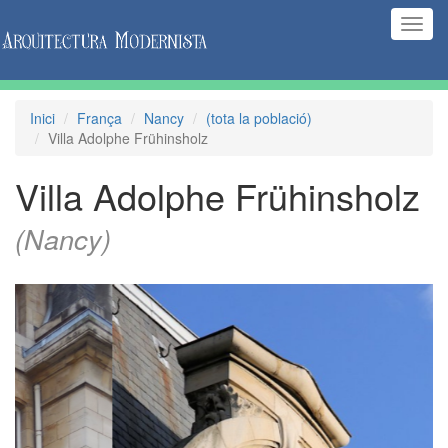
(Inte
naveg
Inici
França
Nancy
(tota la població)
Villa Adolphe Frühinsholz
Villa Adolphe Frühinsholz
(Nancy)