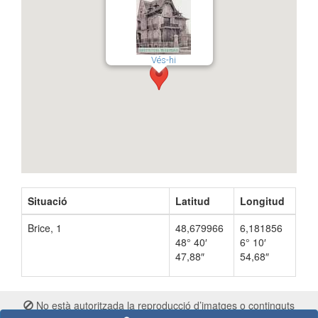
Vés-hi
Situació
Latitud
Longitud
Brice, 1
48,679966
6,181856
48° 40′
6° 10′
47,88″
54,68″
No està autoritzada la reproducció d’imatges o continguts