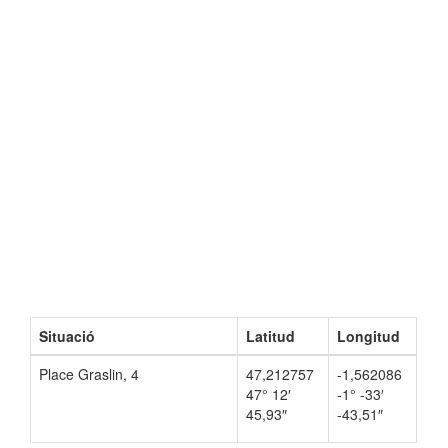
Situació
Latitud
Longitud
Place Graslin, 4
47,212757
-1,562086
47° 12′
-1° -33′
45,93″
-43,51″