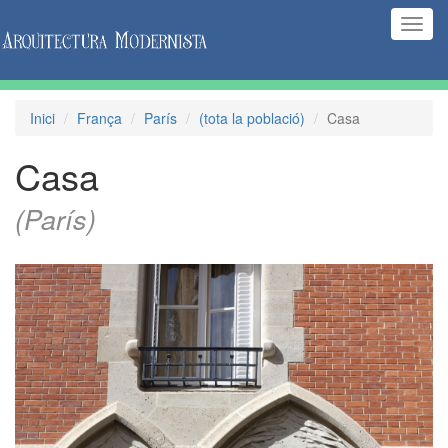
(Inte
naveg
Inici
França
París
(tota la població)
Casa
Casa
(París)