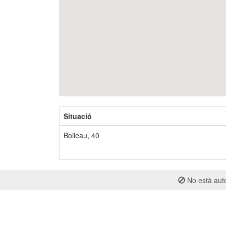
Situació
Boileau, 40
No està auto