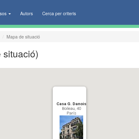
ïsos
Autors
Cerca per criteris
Mapa de situació
situació)
Casa G. Danois
Boileau, 40
París