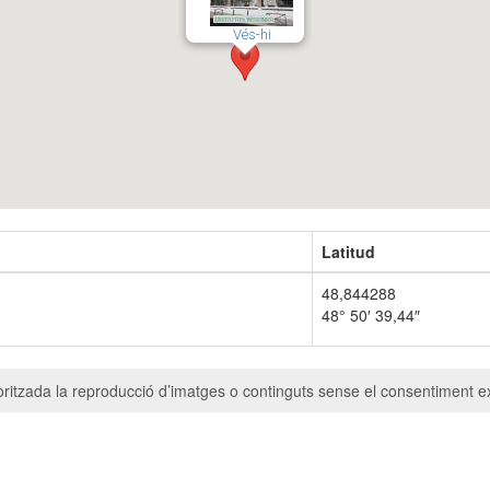
Vés-hi
Latitud
48,844288
48° 50′ 39,44″
ritzada la reproducció d’imatges o continguts sense el consentiment ex