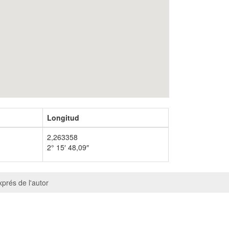
Longitud
2,263358
2° 15′ 48,09″
prés de l'autor