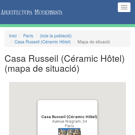
(Inte
naveg
Inici
París
(tota la població)
Casa Russeil (Céramic Hôtel)
Mapa de situació
Casa Russeil (Céramic Hôtel)
(mapa de situació)
Casa Russeil (Céramic Hôtel)
Avenue Wagram, 34
París