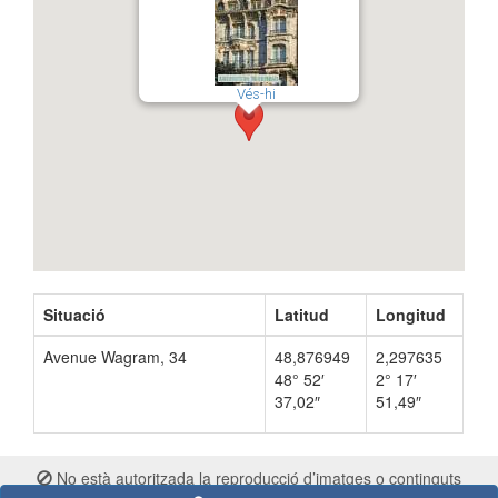
Vés-hi
Situació
Latitud
Longitud
Avenue Wagram, 34
48,876949
2,297635
48° 52′
2° 17′
37,02″
51,49″
No està autoritzada la reproducció d’imatges o continguts