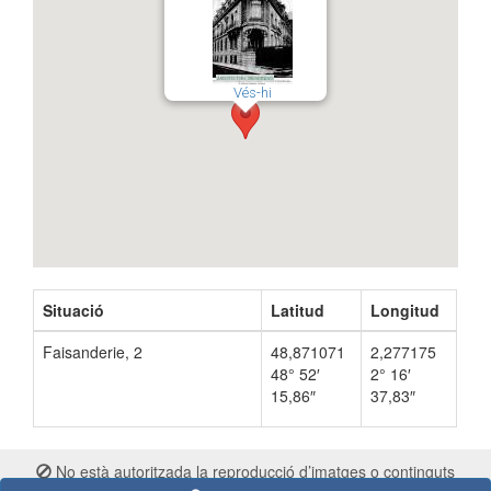
Vés-hi
Situació
Latitud
Longitud
Faisanderie, 2
48,871071
2,277175
48° 52′
2° 16′
15,86″
37,83″
No està autoritzada la reproducció d’imatges o continguts