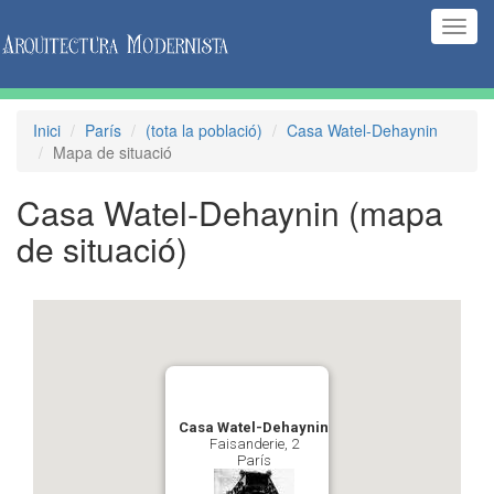
(Inte
naveg
Inici
París
(tota la població)
Casa Watel-Dehaynin
Mapa de situació
Casa Watel-Dehaynin
(mapa
de situació)
Casa Watel-Dehaynin
Faisanderie, 2
París