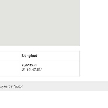
Longitud
2,329868
2° 19′ 47,53″
prés de l'autor