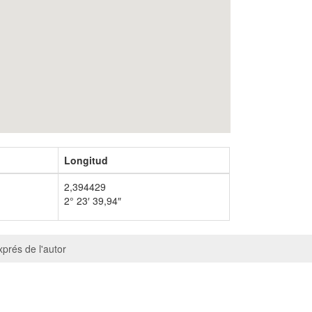
Longitud
2,394429
2° 23′ 39,94″
prés de l'autor