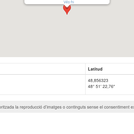
Vés-hi
Latitud
48,856323
48° 51′ 22,76″
ritzada la reproducció d’imatges o continguts sense el consentiment ex