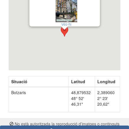
Vés-hi
Situació
Latitud
Longitud
Botzaris
48,879532
2,389060
48° 52′
2° 23′
46,31″
20,62″
No està autoritzada la reproducció d’imatges o continguts