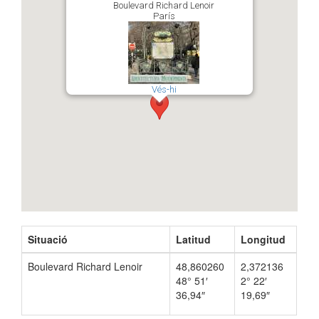
Boulevard Richard Lenoir
París
Vés-hi
Situació
Latitud
Longitud
Boulevard Richard Lenoir
48,860260
2,372136
48° 51′
2° 22′
36,94″
19,69″