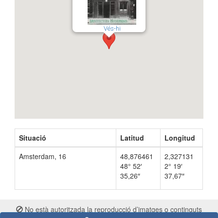
Vés-hi
Situació
Latitud
Longitud
Amsterdam, 16
48,876461
2,327131
48° 52′
2° 19′
35,26″
37,67″
No està autoritzada la reproducció d’imatges o continguts