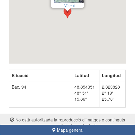
Vés-hi
Situació
Latitud
Longitud
Bac, 94
48,854351
2,323828
48° 51′
2° 19′
15,66″
25,78″
No està autoritzada la reproducció d’imatges o continguts
sense el consentiment exprés de l'autor
Mapa general