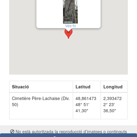
Vés-hi
Situació
Latitud
Longitud
Cimetière Père-Lachaise (Div.
48,861473
2,393472
50)
48° 51′
2° 23′
41,30″
36,50″
No està autoritzada la reproducció d’imatges o continguts