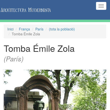
(Inte
naveg
Inici
França
París
(tota la població)
Tomba Émile Zola
Tomba Émile Zola
(París)