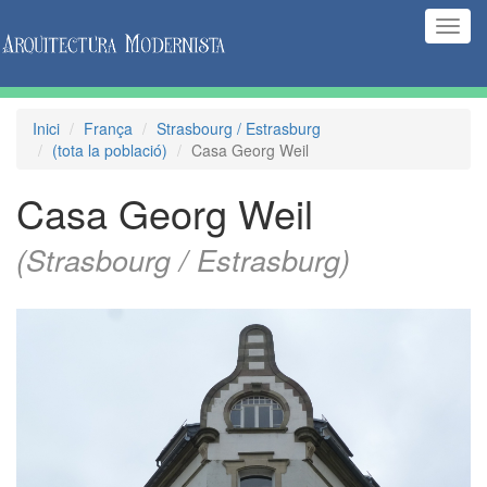
(Inte
naveg
Inici
França
Strasbourg / Estrasburg
(tota la població)
Casa Georg Weil
Casa Georg Weil
(Strasbourg / Estrasburg)