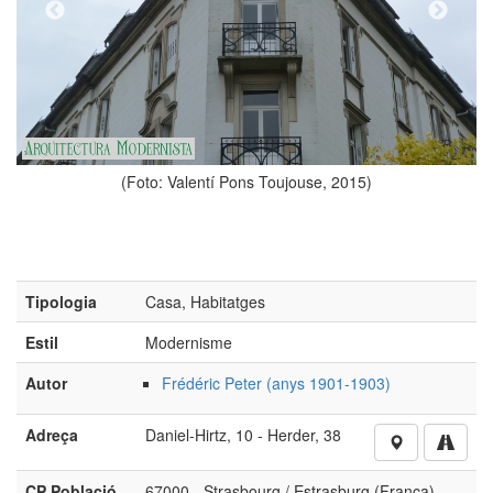
(Foto: Valentí Pons Toujouse, 2015)
Tipologia
Casa, Habitatges
Estil
Modernisme
Autor
Frédéric Peter (anys 1901-1903)
Adreça
Daniel-Hirtz, 10 - Herder, 38
CP Població
67000 - Strasbourg / Estrasburg (França)