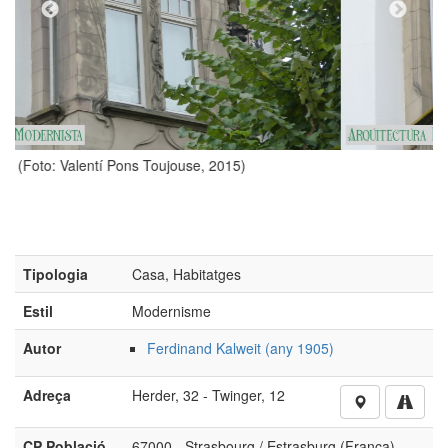
15)
(Foto: Valentí Pons Toujouse, 2015)
Tipologia
Casa, Habitatges
Estil
Modernisme
Autor
Ferdinand Kalweit (any 1905)
Adreça
Herder, 32 - Twinger, 12
CP Població
67000 - Strasbourg / Estrasburg (França)