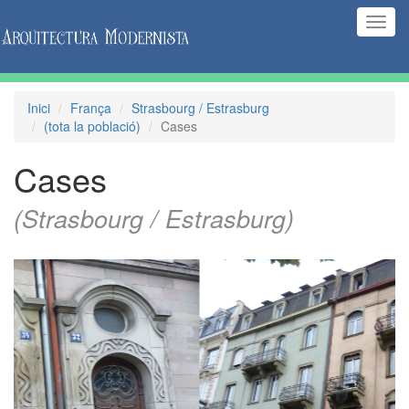
(Inte
naveg
Inici
França
Strasbourg / Estrasburg
(tota la població)
Cases
Cases
(Strasbourg / Estrasburg)