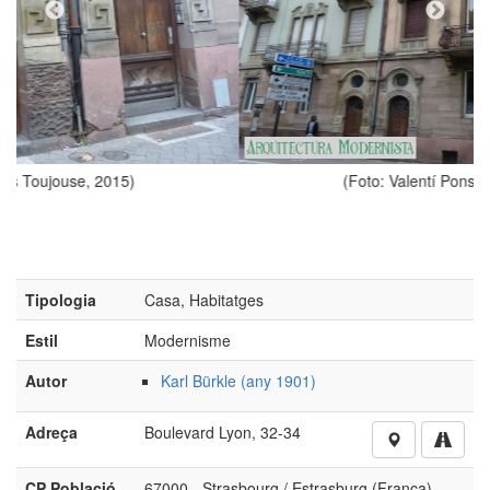
(Foto: Valentí Pons Toujouse, 2015)
Tipologia
Casa, Habitatges
Estil
Modernisme
Autor
Karl Bürkle (any 1901)
Adreça
Boulevard Lyon, 32-34
CP Població
67000 - Strasbourg / Estrasburg (França)