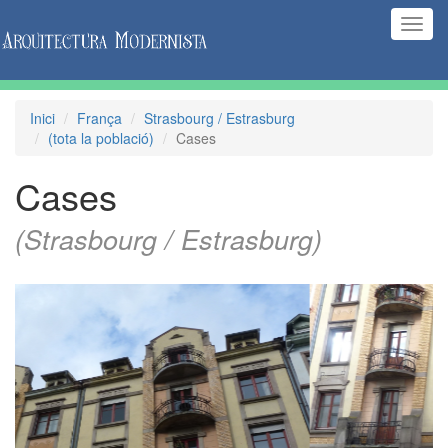
(Inte
naveg
Inici
França
Strasbourg / Estrasburg
(tota la població)
Cases
Cases
(Strasbourg / Estrasburg)