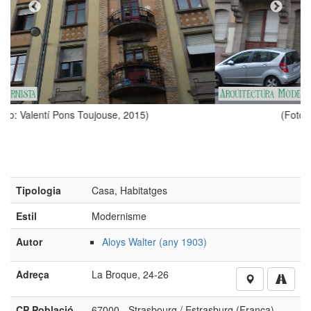
)
(Foto: Valentí Pons Toujouse, 2015)
Tipologia
Casa, Habitatges
Estil
Modernisme
Autor
Aloys Walter (any 1903)
Adreça
La Broque, 24-26
CP Població
67000 - Strasbourg / Estrasburg (França)