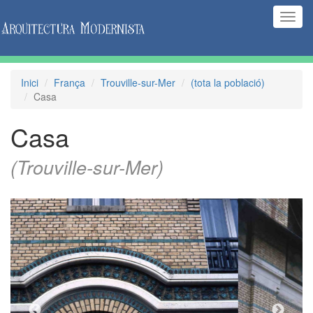
(Inte
naveg
Inici
França
Trouville-sur-Mer
(tota la població)
Casa
Casa
(Trouville-sur-Mer)