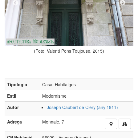
Toujouse, 2015)
(Foto: Valentí Pons Touj
Tipologia
Casa, Habitatges
Estil
Modernisme
Autor
Joseph Caubert de Cléry (any 1911)
Adreça
Monnaie, 7
CP Població
56000 - Vannes (França)