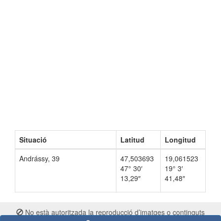
Situació
Latitud
Longitud
Andrássy, 39
47,503693
19,061523
47° 30′
19° 3′
13,29″
41,48″
No està autoritzada la reproducció d’imatges o continguts