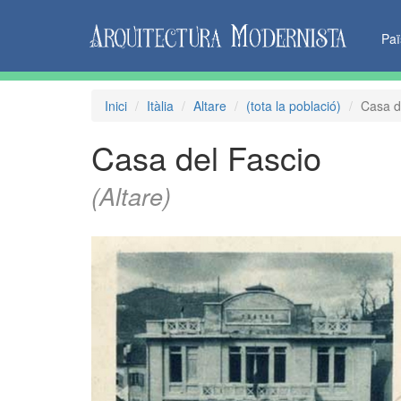
Pa
Inici
Itàlia
Altare
(tota la població)
Casa d
Casa del Fascio
(Altare)