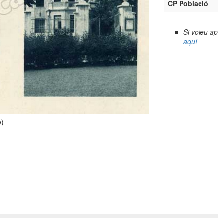
CP Població
Si voleu a
aquí
e)