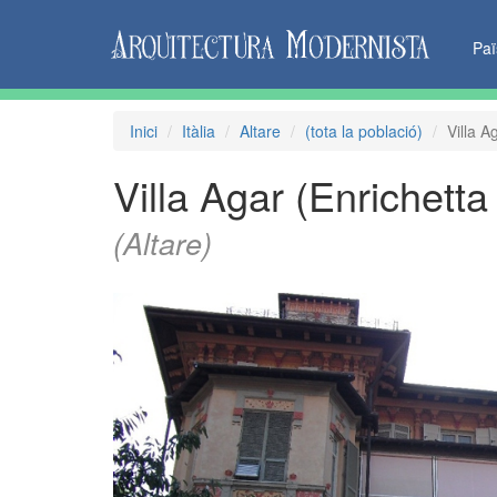
Pa
Inici
Itàlia
Altare
(tota la població)
Villa A
Villa Agar (Enrichetta 
(Altare)