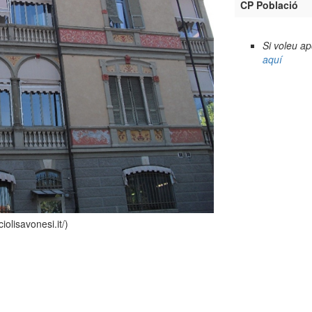
CP Població
Si voleu a
aquí
iolisavonesi.it/)