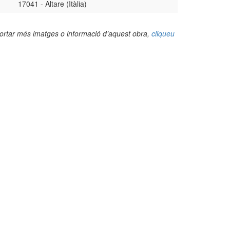
17041 - Altare (Itàlia)
portar més imatges o informació d’aquest obra,
cliqueu
(Foto: https://www.truciolisavonesi.it/)