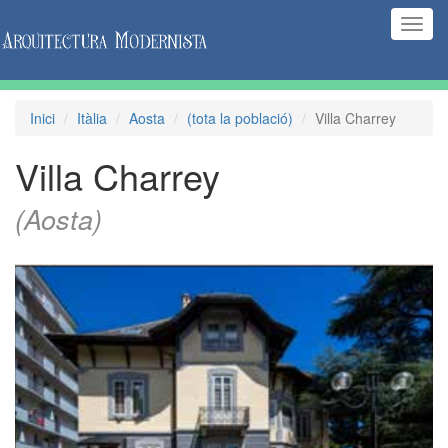
(Inte
naveg
Inici
Itàlia
Aosta
(tota la població)
Villa Charrey
Villa Charrey
(Aosta)