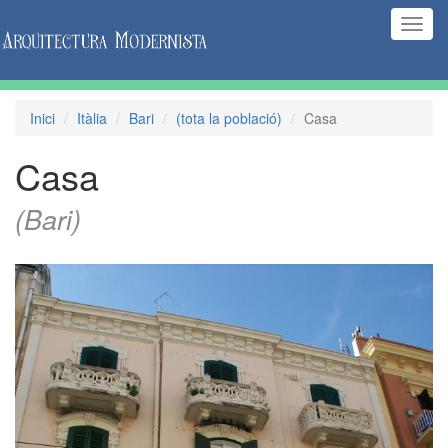
(Inte
naveg
Inici
Itàlia
Bari
(tota la població)
Casa
Casa
(Bari)