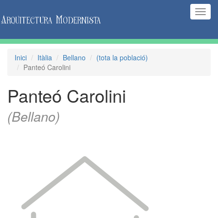
(Inte
naveg
Inici
Itàlia
Bellano
(tota la població)
Panteó Carolini
Panteó Carolini
(Bellano)