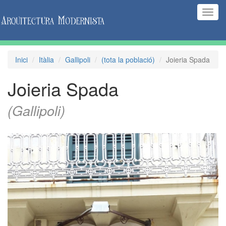
(Inte
naveg
Inici
Itàlia
Gallipoli
(tota la població)
Joieria Spada
Joieria Spada
(Gallipoli)