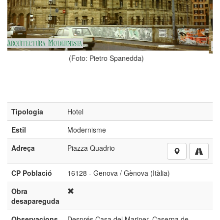
tro Spanedda)
(Foto: Stefano Pa
Tipologia
Hotel
Estil
Modernisme
Adreça
Piazza Quadrio
CP Població
16128 - Genova / Gènova (Itàlia)
Obra
desapareguda
Observacions
Després Casa del Mariner, Caserna de