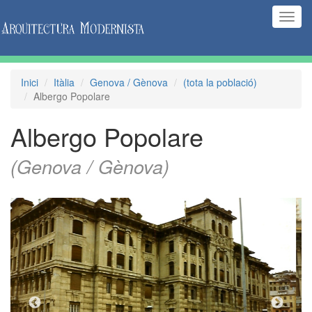
(Inte
naveg
Inici
Itàlia
Genova / Gènova
(tota la població)
Albergo Popolare
Albergo Popolare
(Genova / Gènova)