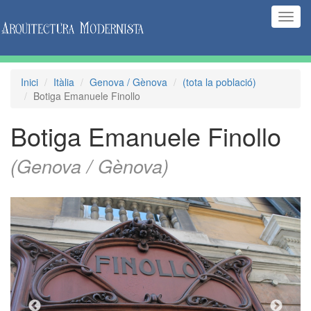
(Inte
naveg
Inici
Itàlia
Genova / Gènova
(tota la població)
Botiga Emanuele Finollo
Botiga Emanuele Finollo
(Genova / Gènova)