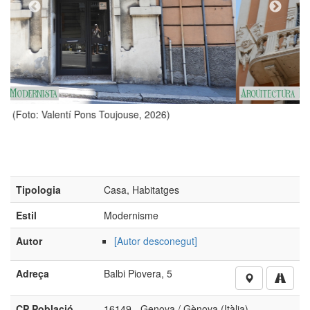
26)
(Foto: Victoria Iturbe Manfredi, 2026)
Tipologia
Casa, Habitatges
Estil
Modernisme
Autor
[Autor desconegut]
Adreça
Balbi Piovera, 5
CP Població
16149 - Genova / Gènova (Itàlia)