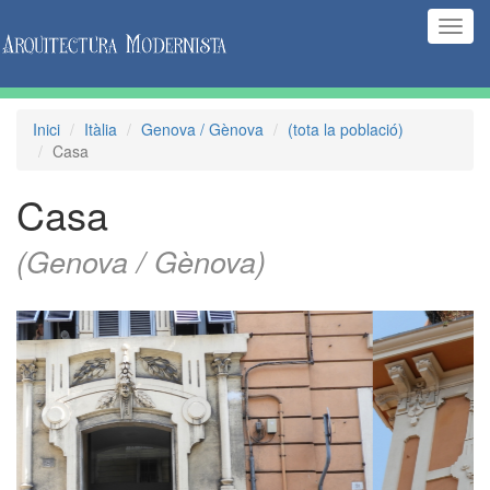
(Inte
naveg
Inici
Itàlia
Genova / Gènova
(tota la població)
Casa
Casa
(Genova / Gènova)