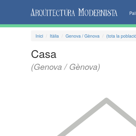
Pa
Inici
Itàlia
Genova / Gènova
(tota la poblaci
Casa
(Genova / Gènova)