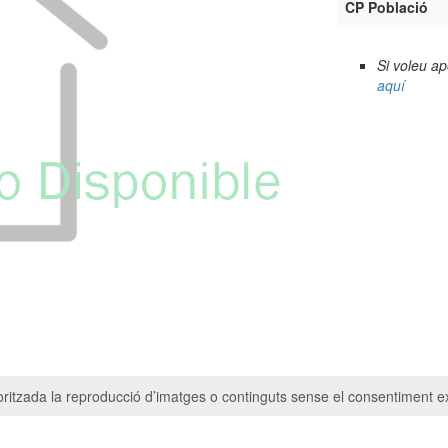
CP Població
Si voleu a
aquí
ritzada la reproducció d’imatges o continguts sense el consentiment ex