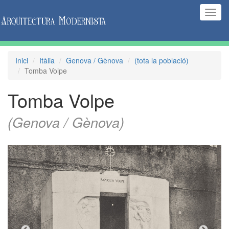
(Inte
naveg
Inici
Itàlia
Genova / Gènova
(tota la població)
Tomba Volpe
Tomba Volpe
(Genova / Gènova)