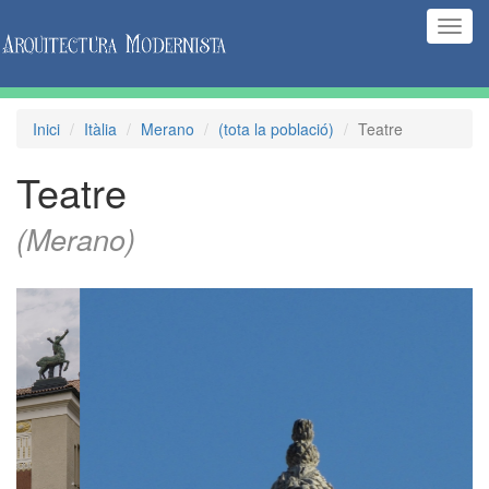
(Inte
naveg
Inici
Itàlia
Merano
(tota la població)
Teatre
Teatre
(Merano)