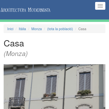
(Inte
naveg
Inici
Itàlia
Monza
(tota la població)
Casa
Casa
(Monza)