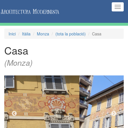
(Inte
naveg
Inici
Itàlia
Monza
(tota la població)
Casa
Casa
(Monza)