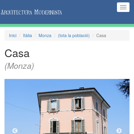
(Inte
naveg
Inici
Itàlia
Monza
(tota la població)
Casa
Casa
(Monza)