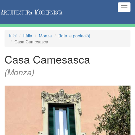
(Inte
naveg
Inici
Itàlia
Monza
(tota la població)
Casa Camesasca
Casa Camesasca
(Monza)