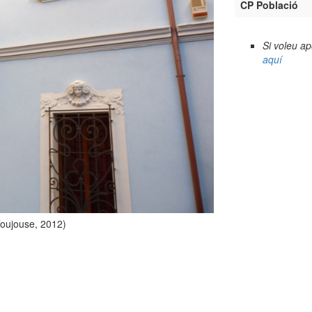
CP Població
Si voleu a
aquí
Toujouse, 2012)