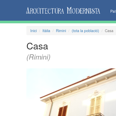
Pa
Inici
Itàlia
Rimini
(tota la població)
Casa
Casa
(Rimini)